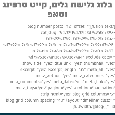
בלוג גלישת גלים, קייט סרפינג
וסאפ
[/fusion_text][blog number_posts=”12″ offset=””
cat_slug=”%d7%91%d7%9c%d7%95%d7%92-
%d7%92%d7%9c%d7%99%d7%a9%d7%aa-
%d7%92%d7%9c%d7%99%d7%9d-%d7%a7%d7%99%d7%99%d7%98-
%d7%a1%d7%a8%d7%a4%d7%99%d7%a0%d7%92-
%d7%95%d7%a1%d7%90%d7%a4″ exclude_cats=””
show_title=”yes” title_link=”yes” thumbnail=”yes”
excerpt=”yes” excerpt_length=”35″ meta_all=”yes”
meta_author=”yes” meta_categories=”yes”
meta_comments=”yes” meta_date=”yes” meta_link=”yes”
meta_tags=”yes” paging=”yes” scrolling=”pagination”
strip_html=”yes” blog_grid_columns=”3″
blog_grid_column_spacing=”40″ layout=”timeline” class=””
id=””][/blog][/fullwidth]