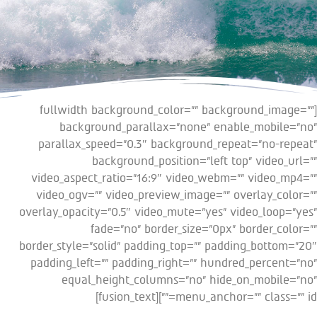
[fullwidth background_color=”” background_image=””
background_parallax=”none” enable_mobile=”no”
parallax_speed=”0.3″ background_repeat=”no-repeat”
background_position=”left top” video_url=””
video_aspect_ratio=”16:9″ video_webm=”” video_mp4=””
video_ogv=”” video_preview_image=”” overlay_color=””
overlay_opacity=”0.5″ video_mute=”yes” video_loop=”yes”
fade=”no” border_size=”0px” border_color=””
border_style=”solid” padding_top=”” padding_bottom=”20″
padding_left=”” padding_right=”” hundred_percent=”no”
equal_height_columns=”no” hide_on_mobile=”no”
menu_anchor=”” class=”” id=””][fusion_text]