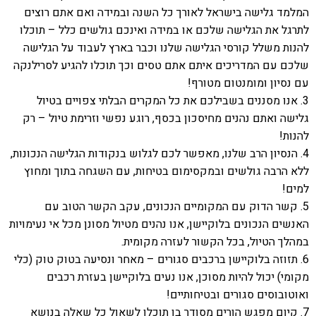
המלמד גלישה בישראל לאורך כל השנה ובמידה ואם אתם רוצים
לתרגל את הגלישה שלכם או במידה ואינכם גולשים כלל – תוכלו
להנות משלל קורסי הגלישה שלנו וכבר בארץ לעבוד על הגלישה
שלכם עם המדריכים איתם אתם טסים וכך תוכלו להגיע לסרילנקה
עם נסיון ומומנטום מטורף!
3. אנו מסננים בשבילכם את כל המקרים הבלתי צפויים בטיול
גלישה ואתם נהנים מחיסכון בכסף, רוגע נפשי וזרימת טיול – רק
להנות!
4. הנסיון הרב שלנו, מאפשר לכם לגלוש בנקודות הגלישה הנכונות,
ללא הרבה גולשים ובמקסימום בטיחות, עם השגחה בתוך ומחוץ
למים!
5. קשר הדוק עם המקומיים הנכונים, עקב הקשר הטוב עם
האנשים הנכונים בלוקיישן, אנו נהנים מטיול מסונן מכל אי נעימויות
במהלך הטיול, בכל הקשור לעזרה מקומית.
6. תזוזה בלוקיישן ברכבים סגורים – מאחר ונסיעה בטוק טוק (כלי
מקומי) יכול להיות מסוכן, אנו נעים בלוקיישן בעזרת רכבים
ואוטובוסים סגורים ובטיחותיים!
7. קיום מפגש הורים מסודר בו תוכלו לשאול כל שאלה בנושא