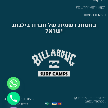
תקנון ותנאי הרשמה
הצהרת נגישות
בחסות רשמית של חברת בילבונג
ישראל
כל הזכויות שמורות @
עיצוב ופיתוח:
סברס
Getsurfschool
Hide chaty
בניית אתרים