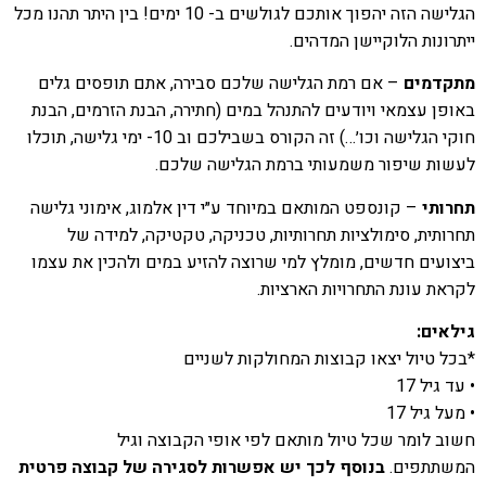
הגלישה הזה יהפוך אותכם לגולשים ב- 10 ימים! בין היתר תהנו מכל
ייתרונות הלוקיישן המדהים.
מתקדמים
– אם רמת הגלישה שלכם סבירה, אתם תופסים גלים
באופן עצמאי ויודעים להתנהל במים (חתירה, הבנת הזרמים, הבנת
חוקי הגלישה וכו׳…) זה הקורס בשבילכם וב 10- ימי גלישה, תוכלו
לעשות שיפור משמעותי ברמת הגלישה שלכם.
תחרותי
– קונספט המותאם במיוחד ע״י דין אלמוג, אימוני גלישה
תחרותית, סימולציות תחרותיות, טכניקה, טקטיקה, למידה של
ביצועים חדשים, מומלץ למי שרוצה להזיע במים ולהכין את עצמו
לקראת עונת התחרויות הארציות.
גילאים:
*בכל טיול יצאו קבוצות המחולקות לשניים
• עד גיל 17
• מעל גיל 17
חשוב לומר שכל טיול מותאם לפי אופי הקבוצה וגיל
המשתתפים.
בנוסף לכך יש אפשרות לסגירה של קבוצה פרטית