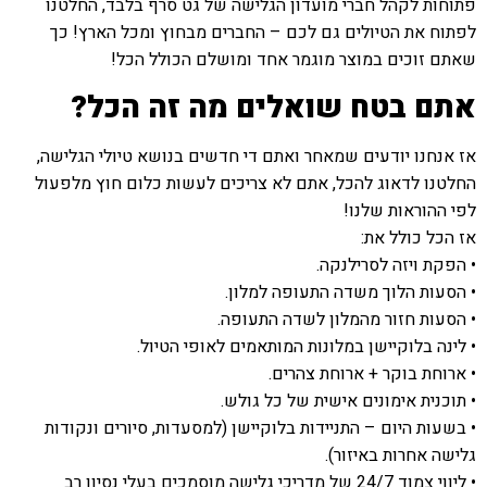
פתוחות לקהל חברי מועדון הגלישה של גט סרף בלבד, החלטנו
לפתוח את הטיולים גם לכם – החברים מבחוץ ומכל הארץ! כך
שאתם זוכים במוצר מוגמר אחד ומושלם הכולל הכל!
אתם בטח שואלים מה זה הכל?
אז אנחנו יודעים שמאחר ואתם די חדשים בנושא טיולי הגלישה,
החלטנו לדאוג להכל, אתם לא צריכים לעשות כלום חוץ מלפעול
לפי ההוראות שלנו!
אז הכל כולל את:
• הפקת ויזה לסרילנקה.
• הסעות הלוך משדה התעופה למלון.
• הסעות חזור מהמלון לשדה התעופה.
• לינה בלוקיישן במלונות המותאמים לאופי הטיול.
• ארוחת בוקר + ארוחת צהרים.
• תוכנית אימונים אישית של כל גולש.
• בשעות היום – התניידות בלוקיישן (למסעדות, סיורים ונקודות
גלישה אחרות באיזור).
• ליווי צמוד 24/7 של מדריכי גלישה מוסמכים בעלי נסיון רב