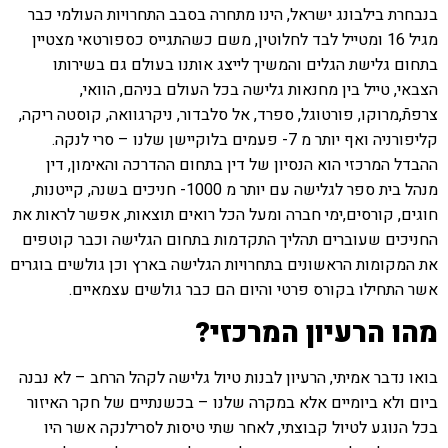
בנבחרת בילבונג ישראל, הינו מתחרה בסבב התחרויות העולמי כבר
מגיל 16 ומטייל לבד לחלוטין, משם כשהתגייס כספורטאי מצטיין
בתחום גלישת הגלים והמשיך לייצג אותנו בעולם גם בשירותו
הצבאי, טייל בין מחנאות גלישה בכל העולם בניהם, הוואי,
צרפתֿ,מרוקו, פורטוגל, ספרד, אל סלבדור, ניקרגוואה, קוסטה ריקה,
קליפורניה ואף יותר מ 7- פעמים בלוקיישן שלנו – סרי לנקה.
ההבדל המרכזי הוא הנסיון של דין בתחום ההדרכה והאימון, דין
מנהל בית ספר לגלישה עם יותר מ 1000- חניכים בשנה, קייטנות,
חוגים, קורסים,ימי חברה ומעל הכל רואים תוצאות, אפשר לראות את
החניכים שעוברים תהליך התקדמות בתחום הגלישה וכבר קוטפים
את המקומות הראשונים בתחרויות הגלישה בארץ וכן גולשים בוגרים
אשר התחילו בקורס פרטי והיום הם כבר גולשים עצמאיים.
מהו הרעיון המרכזי?
בואו נדבר אמיתי, הרעיון לבנות טיול גלישה לקהל הרחב – לא נבנה
ביום ולא ביומיים אלא במקרה שלנו – בכשנתיים של חקר האיזור
בכל הנוגע לטיול קבוצתי, לאחר שתי טיסות לסרילנקה אשר היו