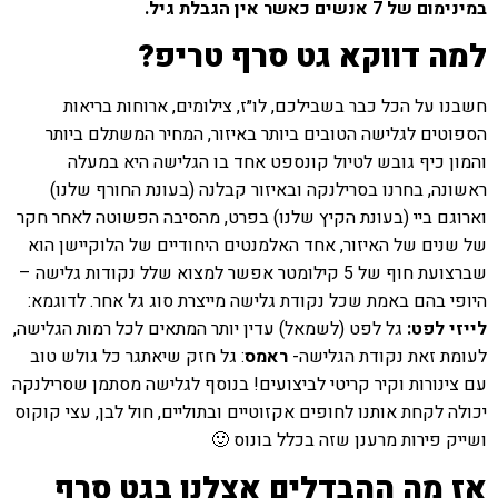
במינימום של 7 אנשים כאשר אין הגבלת גיל.
למה דווקא גט סרף טריפ?
חשבנו על הכל כבר בשבילכם, לו״ז, צילומים, ארוחות בריאות
הספוטים לגלישה הטובים ביותר באיזור, המחיר המשתלם ביותר
והמון כיף גובש לטיול קונספט אחד בו הגלישה היא במעלה
ראשונה, בחרנו בסרילנקה ובאיזור קבלנה (בעונת החורף שלנו)
וארוגם ביי (בעונת הקיץ שלנו) בפרט, מהסיבה הפשוטה לאחר חקר
של שנים של האיזור, אחד האלמנטים היחודיים של הלוקיישן הוא
שברצועת חוף של 5 קילומטר אפשר למצוא שלל נקודות גלישה –
היופי בהם באמת שכל נקודת גלישה מייצרת סוג גל אחר. לדוגמא:
לייזי לפט:
גל לפט (לשמאל) עדין יותר המתאים לכל רמות הגלישה,
לעומת זאת נקודת הגלישה-
ראמס
: גל חזק שיאתגר כל גולש טוב
עם צינורות וקיר קריטי לביצועים! בנוסף לגלישה מסתמן שסרילנקה
יכולה לקחת אותנו לחופים אקזוטיים ובתוליים, חול לבן, עצי קוקוס
ושייק פירות מרענן שזה בכלל בונוס 🙂
אז מה ההבדלים אצלנו בגט סרף