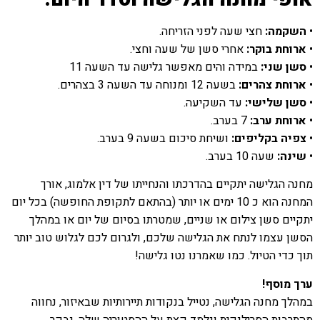
•
השקמה:
חצי שעה לפני הזריחה.
•
ארוחת בוקר:
אחרי סשן של שעה וחצי.
•
סשן שני:
במידה והים מאפשר גלישה עד השעה 11
•
ארוחת צהרים:
בשעה 12 ומנוחה עד השעה 3 בצהרים.
•
סשן שלישי:
עד השקיעה.
•
ארוחת ערב:
7 בערב.
•
צפיה בקליפים:
ושיחת סיכום בשעה 9 בערב.
•
שינה:
שעה 10 בערב.
מחנה הגלישה יתקיים בהדרכתו והנחייתו של דין אלמוג, אורך
המחנה הוא כ 10 ימים או יותר (בהתאם לתקופת החופשה) בכל יום
יתקיים סשן צילום או שניים, שמטרתו בסיום של יום או במהלך
הסשן עצמו לנתח את הגלישה שלכם, ולגרום לכם לגלוש טוב יותר
תוך כדי הטיול. כמו שאמרנו נטו גלישה!
ערך מוסף!
במהלך מחנה הגלישה, נטייל בנקודות תיירותיות שבאיזור, נחווה
מהתרבות הסרילנקית ונלמד קצת על ההסטוריה שלה, נבקר