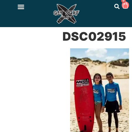
0
DSC02915