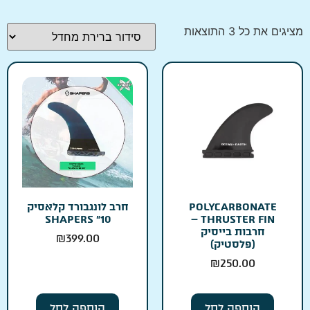
מציגים את כל ⁦3⁩ התוצאות
POLYCARBONATE
חרב לונגבורד קלאסיק
THRUSTER FIN –
10״ SHAPERS
חרבות בייסיק
₪
399.00
(פלסטיק)
₪
250.00
הוספה לסל
הוספה לסל