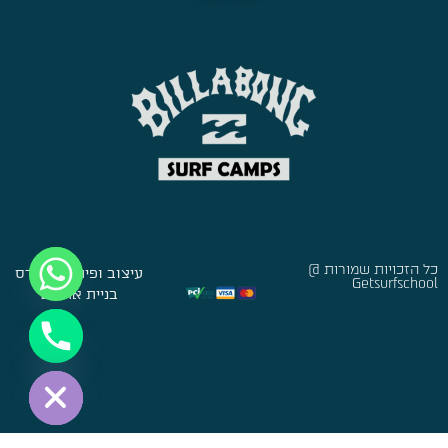
כל הזכויות שמורות @
עיצוב ופיתוח:
סברס
Getsurfschool
בניית אתרים
Hide chaty