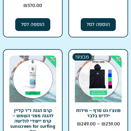
₪
370.00
הוספה לסל
הוספה לסל
מבצע!
פונצ׳ו גט סרף – מידות
קרם הגנה ד״ר קליין
ילדים בלבד
להגנה מפני השמש –
קרם ייעודי לגלישה
₪
249.00
–
₪
239.00
sunscreen for surfing