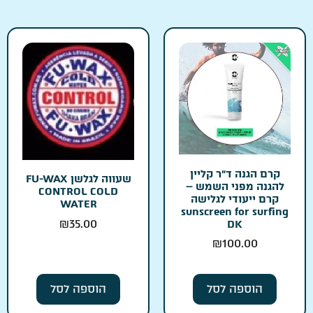
קרם הגנה ד״ר קליין
שעווה לגלשן FU-WAX
להגנה מפני השמש –
CONTROL COLD
קרם ייעודי לגלישה
WATER
sunscreen for surfing
₪
35.00
DK
₪
100.00
הוספה לסל
הוספה לסל