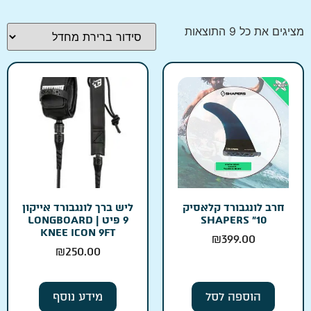
מציגים את כל ⁦9⁩ התוצאות
חרב לונגבורד קלאסיק
ליש ברך לונגבורד אייקון
10״ SHAPERS
9 פיט | LONGBOARD
KNEE ICON 9FT
₪
399.00
₪
250.00
הוספה לסל
מידע נוסף