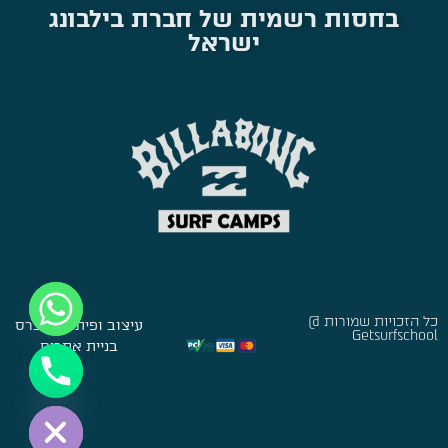
בחסות רשמית של חברת בילבונג
ישראל
כל הזכויות שמורות @
עיצוב ופיתוח:
סברס
Getsurfschool
בניית אתרים
Hide chaty