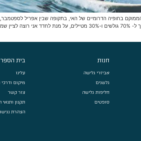
הוא מפרץ הממוקם בחופיה הדרומיים של האי, בתקופה שבין אפריל לספטמ
ה״יבשה״ ונהנים מהעונה התיירותית, המחולקת בערך ל- 70% גולשים ו-30% מטי
חנות
בית הספר 
אביזרי גלישה
עלינו
גלשנים
מיקום ודרכי 
חליפות גלישה
צור קשר
סופטים
תקנון ותנאי 
הצהרת נגישו