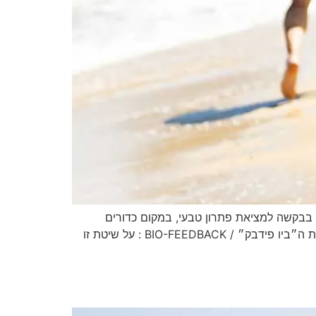
 בבקשה למציאת פתרון טבעי, במקום כדורים
הידועים בתופעות לוואי כמו רטלין. במהלך המחקר שלנו, נפגשנו עם מטפלת מהתחום הגב׳ אדית אלמוג המתמחה בשיטת ה״ביו פידבק״ / BIO-FEEDBACK : על שיטת זו