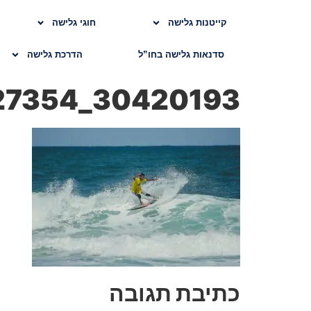
קייטנות גלישה
חוגי גלישה
סדנאות גלישה בחו”ל
הדרכת גלישה
30420193_10156301599227354_1351939615954157759_o
כתיבת תגובה