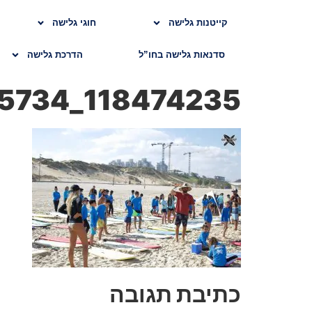
קייטנות גלישה
חוגי גלישה
סדנאות גלישה בחו”ל
הדרכת גלישה
118474235_3405304552845734_7304289463215325009_o
כתיבת תגובה