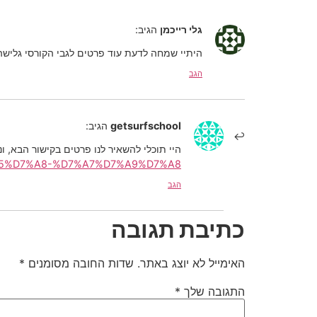
גלי רייכמן
הגיב:
היתיי שמחה לדעת עוד פרטים לגבי הקורסי גלישה
הגב
getsurfschool
הגיב:
היי תוכלי להשאיר לנו פרטים בקישור הבא, ונ
D7%95%D7%A8-%D7%A7%D7%A9%D7%A8/
הגב
כתיבת תגובה
האימייל לא יוצג באתר.
שדות החובה מסומנים
*
התגובה שלך
*