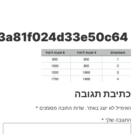
0
786ccc_70de7e612c