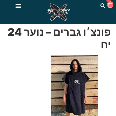
0
פונצ׳ו גברים – נוער 24
יח