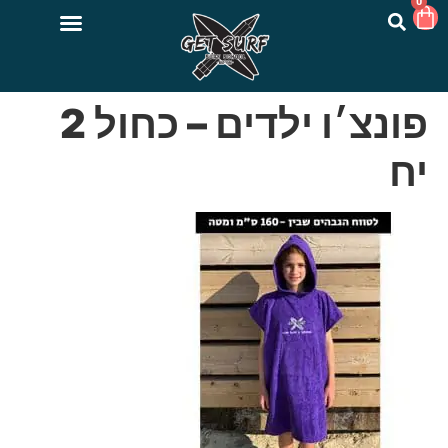
0
פונצ׳ו ילדים – כחול 2
יח