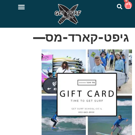
0
גיפט-קארד-מס—