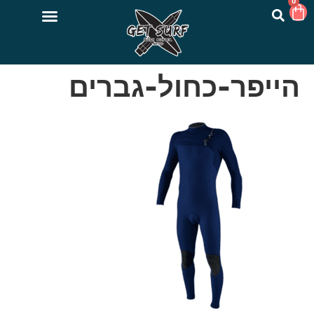
0
הייפר-כחול-גברים