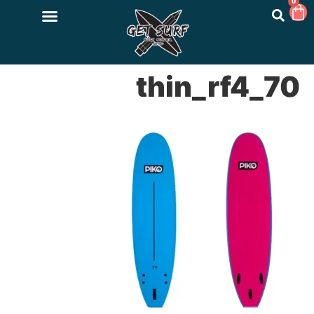
0
70_thin_rf4