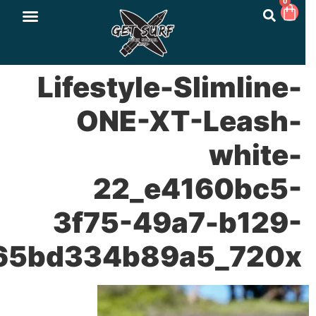
0
Lifestyle-Slimline-
ONE-XT-Leash-
white-
22_e4160bc5-
3f75-49a7-b129-
65bd334b89a5_720x