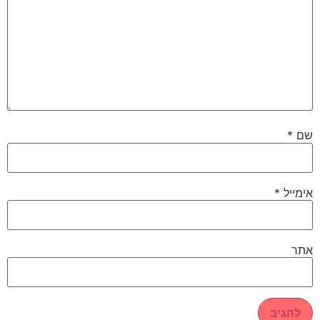
ם
*
ימייל
*
תר