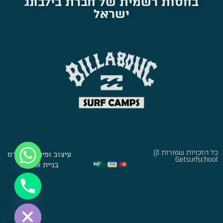
בחסות רשמית של חברת בילבונג
ישראל
כל הזכויות שמורות @
עיצוב ופיתוח:
סברס
Getsurfschool
בניית אתרים
Hide chaty