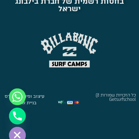
בחסות רשמית של חברת בילבונג
ישראל
כל הזכויות שמורות @
עיצוב ופיתוח:
סברס
Getsurfschool
בניית אתרים
Hide chaty