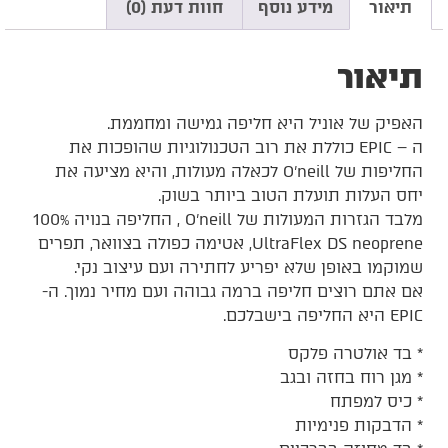
תיאור
מידע נוסף
חוות דעת (0)
תיאור
האפיק של אוניל היא חליפה גמישה ומחממת.
ה – EPIC כוללת את רוב הטכנולוגיות שהופכות את
החליפות של O’neill לכאלה מעולות, והיא מציעה את
יחס העלות תועלת הטוב ביותר בשוק.
מלבד הגזרות המעולות של O’neill , החליפה בנויה 100%
UltraFlex DS neoprene, אטימה כפולה בצוואר, תפרים
שמוקמו באופן שלא יפריע לחתירה ועם עיצוב נקי.
אם אתם רוצים חליפה ברמה גבוהה ועם מחיר נמוך. ה-
EPIC היא החליפה בישבלכם.
* בד אולטרה פלקס
* מגן רוח בחזה ובגב
* כיס למפתח
* הדבקות פנימיות