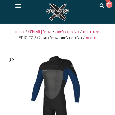
0
עמוד הבית
/
חליפות גלישה
/
אוניל | O'Neill
/
נערים
ונערות
/ חליפת גלישה אוניל נוער EPIC FZ 3/2