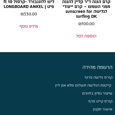
קרם הגנה ד״ר קליין להגנה
ליש ללונגבורד -קרסול 10 ft
מפני השמש – קרם ייעודי
פיט | LONGBOARD ANKEL
לגלישה sunscreen for
₪
330.00
surfing DK
₪
100.00
מידע נוסף
הוספה לסל
הרשמה מהירה
קורס גלישה פרטי
קייטנת הגלישה תשלום מלא און ליין
שיעור נסיון בחוגים
קורס קייט סרף
אישור תקנון