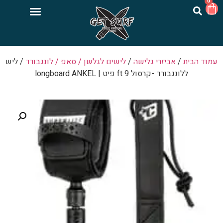
0
עמוד הבית
/
אביזרי גלישה
/
לישים לגלשן / סאפ / לונגבורד
/ ליש
ללונגבורד -קרסול 9 ft פיט | longboard ANKEL