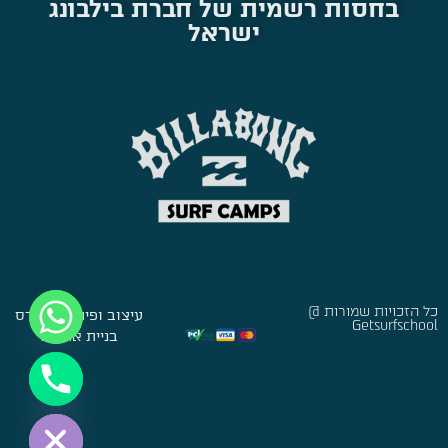
בחסות רשמית של חברת בילבונג
ישראל
כל הזכויות שמורות @
עיצוב ופיתוח:
סברס
Getsurfschool
בניית אתרים
Hide chaty