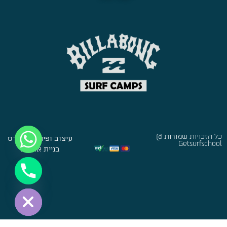
כל הזכויות שמורות @
עיצוב ופיתוח:
סברס
Getsurfschool
בניית אתרים
Hide chaty