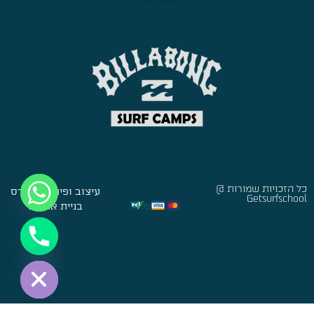
כל הזכויות שמורות @
עיצוב ופיתוח:
סברס
Getsurfschool
בניית אתרים
Hide chaty