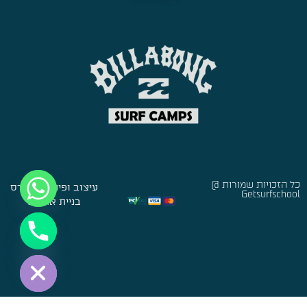
כל הזכויות שמורות @
עיצוב ופיתוח:
סברס
Getsurfschool
בניית אתרים
Hide chaty