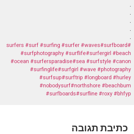
.
.
.
.
.
#surf
#surfing
#surfer
#waves
#surfboard
#surfers
#surfphotography
#surflife
#surfergirl
#beach
#ocean
#surfersparadise
#sea
#surfstyle
#canon
#surfinglife
#surfgirl
#wave
#photography
#surfsup
#surftrip
#longboard
#hurley
#nobodysurf
#northshore
#beachbum
#surfboards
#surfline
#roxy
#bhfyp
כתיבת תגובה